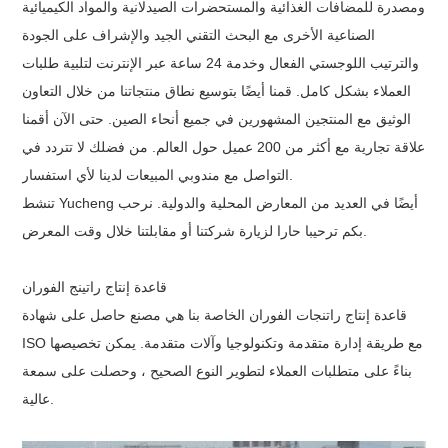
ومصدرة للمضافات الغذائية والمستحضرات الصيدلانية والمواد الكيميائية
الصناعية الأخرى مع البحث التقني الجيد والإشراف على الجودة
والترتيب اللوجستي الفعال وخدمة 24 ساعة عبر الإنترنت لتلبية طلبات
العملاء بشكل كامل. قمنا أيضًا بتوسيع نطاق منتجاتنا من خلال التعاون
الوثيق مع المنتجين المشهورين في جميع أنحاء الصين. حتى الآن أقمنا
علاقة تجارية مع أكثر من 200 عميل حول العالم. من فضلك لا تتردد في
التواصل مع مندوبي المبيعات لدينا لأي استفسار.
تنشط Yucheng أيضًا في العديد من المعارض المحلية والدولية. نرحب
بكم ترحيبا حارا لزيارة شركتنا أو مقابلتنا خلال وقت المعرض.
قاعدة إنتاج راتينج الفوران
قاعدة إنتاج راتنجات الفوران الخاصة بنا هي مصنع حاصل على شهادة
ISO مع طريقة إدارة متقدمة وتكنولوجيا وآلات متقدمة. يمكن تخصيصها
بناءً على متطلبات العملاء لتطوير النوع الصحيح ، وحصلت على سمعة
عالية.