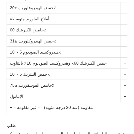
+
حمض الهيدروفلوريك ≤20٪
+
أملاح الفلوريد متوسطة
+
حامض الكبريتيك 60٪
+
حمض الهيدروكلوريك ≤31٪
+
هيدروكسيد الصوديوم 5 ~ 10٪
+
حمض الكبريتيك 60٪ وهيدروكسيد الصوديوم 10٪ بالتناوب
+
حمض النيتريك 5 ~ 10٪
+
حامض الفوسفوريك ≤75٪
+
الإيثانول
+ = مقاومة (عند 20 درجة مئوية) - = غير مقاومة
طلب
تستخدم ملاط ​​راتنج الفيوران لسطح الطوب وربطه. إنها مناسبة بشكل