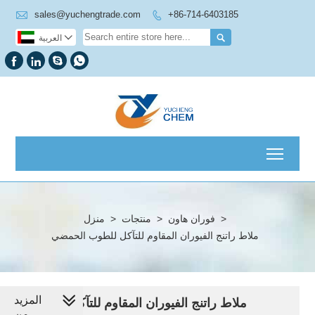

sales@yuchengtrade.com
+86-714-6403185



العربية




Toggl
>
فوران هاون
>
منتجات
>
منزل
ملاط راتنج الفيوران المقاوم للتآكل للطوب الحمضي
المزيد
ملاط راتنج الفيوران المقاوم للتآكل للطوب
من