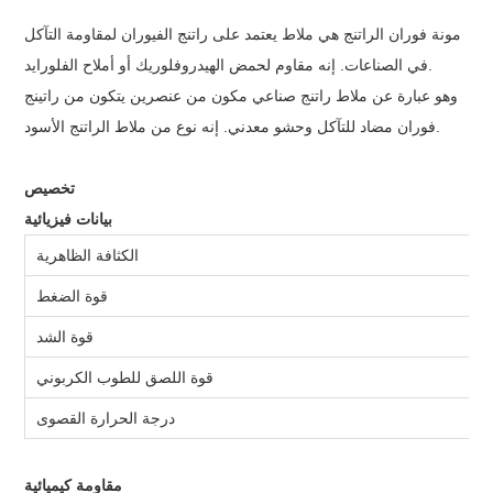
مونة فوران الراتنج هي ملاط ​​يعتمد على راتنج الفيوران لمقاومة التآكل
في الصناعات. إنه مقاوم لحمض الهيدروفلوريك أو أملاح الفلورايد.
وهو عبارة عن ملاط ​​راتنج صناعي مكون من عنصرين يتكون من راتينج
فوران مضاد للتآكل وحشو معدني. إنه نوع من ملاط ​​الراتنج الأسود.
تخصيص
بيانات فيزيائية
الكثافة الظاهرية
D
قوة الضغط
D
قوة الشد
D
قوة اللصق للطوب الكربوني
درجة الحرارة القصوى
مقاومة كيميائية