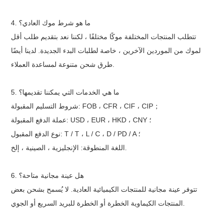
4. ما هو شرط موك العادي؟
تتطلب المنتجات المختلفة موكًا مختلفًا ، لكننا نعد بتقديم طلب أقل
لموك من الموردين الآخرين ، خاصة لطلبات البدء الجديدة. لدينا أيضًا
طرق شحن متنوعة لمساعدة العملاء.
5. ما هي الخدمات التي يمكننا تقديمها؟
；
شروط التسليم المقبولة: FOB ، CFR ، CIF ، CIP
عملة الدفع المقبولة: USD ، EUR ، HKD ، CNY ؛
نوع الدفع المقبول: T / T ، L / C ، D / PD / A ؛
اللغة المنطوقة: الإنجليزية ، الصينية ، إلخ.
6. هل عينة مجانية متاحة؟
تتوفر عينة مجانية للمنتجات الكيميائية العادية. لا يُسمح بشحن بعض
المنتجات الكيماوية الخطرة أو الخطرة للبريد السريع أو الجوي.