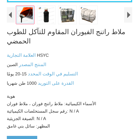
ملاط راتنج الفيوران المقاوم للتآكل للطوب
الحمضي
العلامة التجارية
HSYC
المنتج المصدر
الصين
التسليم في الوقت المحدد
15-20 يومًا
القدرة على التوريد
1000 طن شهريا
هوية
الأسماء الكيميائية: ملاط ​​راتنج فوران ، ملاط ​​فوران
رقم سجل المستخلصات الكيميائية: N / A
الصيغة الجزيئية: N / A
المظهر: سائل بني غامق