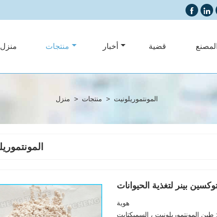


لمصنع
قضية
أخبار
منتجات
منزل،
المونتموريلونيت
>
منتجات
>
منزل
المونتموريل
كسين بينر لتغذية الحيوانات
هوية
ة: طين المونتموريلونيت ، السميكتايت