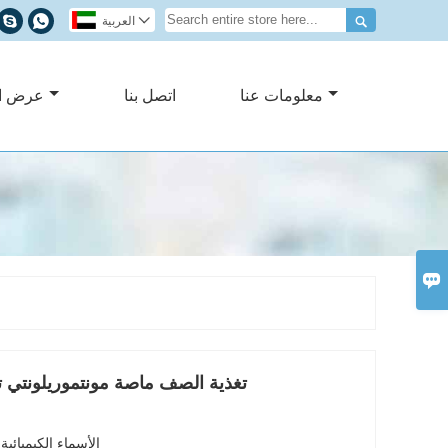




العربية
معلومات عنا
اتصل بنا
عرض ا

تغذية الصف ماصة مونتموريلونتي تو
الأسماء الكيميائي