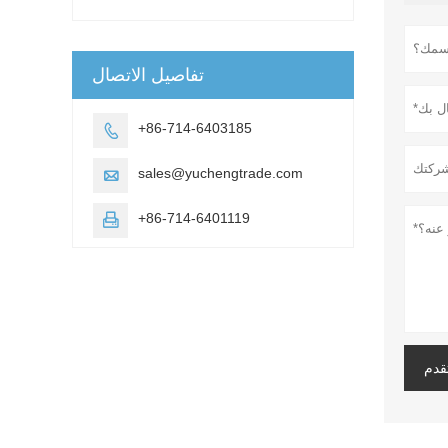
تفاصيل الاتصال
+86-714-6403185

sales@yuchengtrade.com

+86-714-6401119

قدم