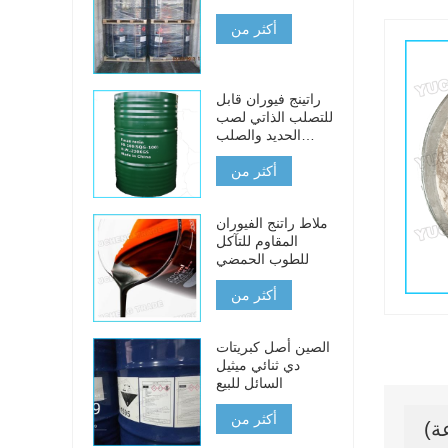
أكثر من
راتينج فيوران قابل
للتصلب الذاتي لصب
الحديد والصلب
والمعادن غير
أكثر من
الحديدية
ملاط راتنج الفيوران
المقاوم للتآكل
للطوب الحمضي
أكثر من
الصين أصل كبريتات
دي ثنائي ميثيل
السائل للبيع
أكثر من