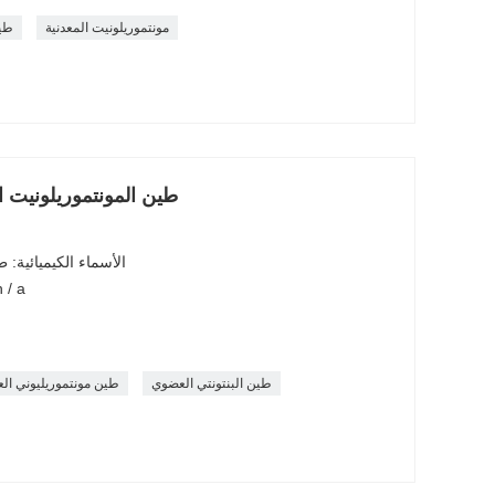
مونتموريلونيت المعدنية
طين
طين المونتموريلونيت ا
الأسماء الكيميائية:
رقم سجل المستخلصات الكي
طين البنتونتي العضوي
طين مونتموريليوني ال