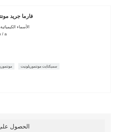
فارما جريد مونت
الأسماء الكيميائي
رقم سجل المستخلصات الكي
سميكتايت مونتموريلونيت
مونتموري
الحصول على آ