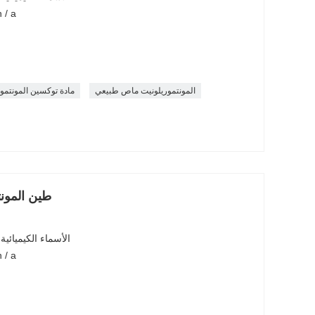
رقم سجل المستخلصات الكي
المونتموريلونيت ماص طبيعي
مادة توكسين المونتمو
طين المونت
الأسماء الكيميائي
رقم سجل المستخلصات الكي