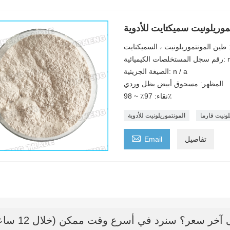
موريلونيت سميكتايت للأدوية
ة: طين المونتموريلونيت ، السميكتايت
ميائية: n / a
الصيغة الجزيئية: n / a
المظهر: مسحوق أبيض بظل وردي
نقاء: 97٪ ~ 98٪
لونيت فارما
المونتموريلونيت للأدوية

تفاصيل
Email
خر سعر؟ سنرد في أسرع وقت ممكن (خلال 12 ساعة)