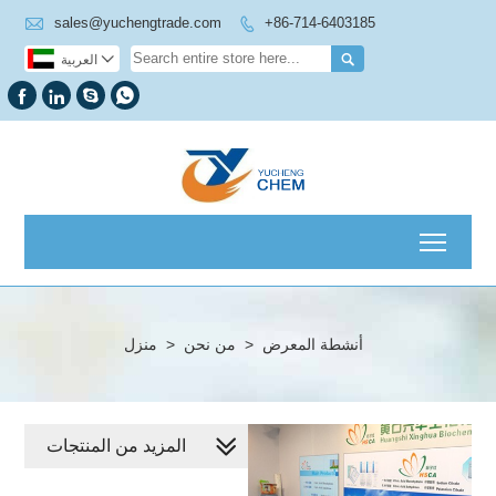

sales@yuchengtrade.com
+86-714-6403185



العربية




Toggl
أنشطة المعرض
>
من نحن
>
منزل
المزيد من المنتجات